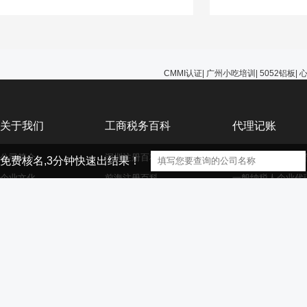
能选择无视，避免在
的问题。
CMMI认证
|
广州小吃培训
|
5052铝板
|
关于我们
工商税务百科
代理记账
公司简介
深圳注册百科
小规模纳税人企业
免费核名,3分钟快速出结果！
企业文化
前海注册百科
一般纳税人企业代
公司服务
香港海外离岸公司注册
外资小规模企业代
资质荣誉
外资注册百科
外资一般纳税人企
大家庭
商标注册百科
财务代理百科
【声明】本网站的部分文章信息（文字、图片、音频视频文件等资源）来自
版权者联系，如果本站所选内容的文章作者及编辑认为其作品不宜供大家浏览，