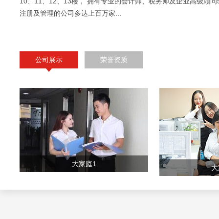
10、11、12、13楼， 拥有专业的会计师、税务师及企业高级顾问
注册及管理的公司多达上百万家...
公司展示
荣誉资质
大家庭1
大