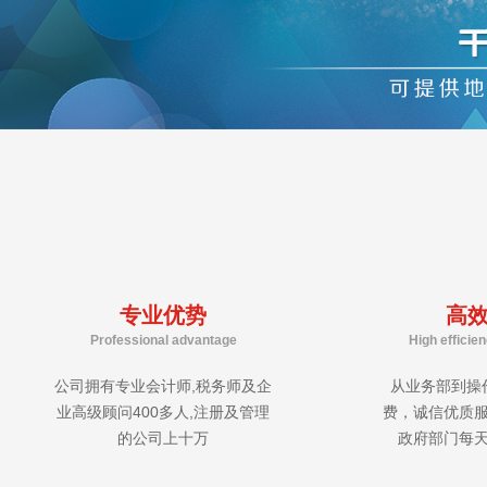
专业优势
高
Professional advantage
High efficie
公司拥有专业会计师,税务师及企
从业务部到操
业高级顾问400多人,注册及管理
费，诚信优质
的公司上十万
政府部门每