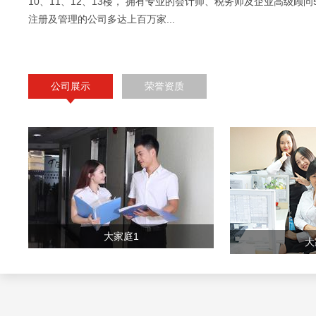
10、11、12、13楼， 拥有专业的会计师、税务师及企业高级顾问
注册及管理的公司多达上百万家...
公司展示
荣誉资质
大家庭1
大