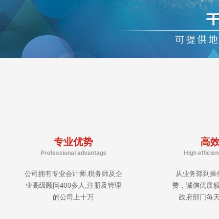
专业优势
高
Professional advantage
High efficie
公司拥有专业会计师,税务师及企
从业务部到操
业高级顾问400多人,注册及管理
费，诚信优质
的公司上十万
政府部门每