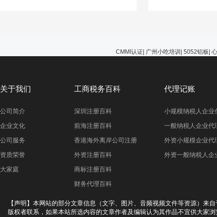
能选择无视，避免在
的问题。
CMMI认证
|
广州小吃培训
|
5052铝板
|
关于我们
工商税务百科
代理记账
公司简介
深圳注册百科
小规模纳税人企业
企业文化
前海注册百科
一般纳税人企业代
公司服务
香港海外离岸公司注册
外资小规模企业代
资质荣誉
外资注册百科
外资一般纳税人企
大家庭
商标注册百科
财务代理百科
【声明】本网站的部分文章信息（文字、图片、音频视频文件等资源）来自
版权者联系，如果本站所选内容的文章作者及编辑认为其作品不宜供大家浏览，