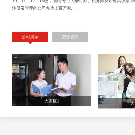
10、11、12、13楼， 拥有专业的会计师、税务师及企业高级顾问
注册及管理的公司多达上百万家...
公司展示
荣誉资质
大家庭1
大