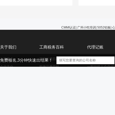
能选择无视，避免在
的问题。
CMMI认证
|
广州小吃培训
|
5052铝板
|
关于我们
工商税务百科
代理记账
公司简介
深圳注册百科
小规模纳税人企业
免费核名,3分钟快速出结果！
企业文化
前海注册百科
一般纳税人企业代
公司服务
香港海外离岸公司注册
外资小规模企业代
资质荣誉
外资注册百科
外资一般纳税人企
大家庭
商标注册百科
财务代理百科
【声明】本网站的部分文章信息（文字、图片、音频视频文件等资源）来自
版权者联系，如果本站所选内容的文章作者及编辑认为其作品不宜供大家浏览，