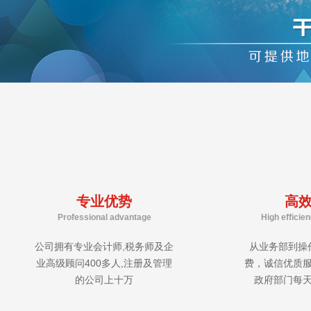
专业优势
高
Professional advantage
High efficie
公司拥有专业会计师,税务师及企
从业务部到操
业高级顾问400多人,注册及管理
费，诚信优质
的公司上十万
政府部门每