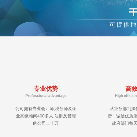
专业优势
高
Professional advantage
High efficie
公司拥有专业会计师,税务师及企
从业务部到操
业高级顾问400多人,注册及管理
费，诚信优质
的公司上十万
政府部门每