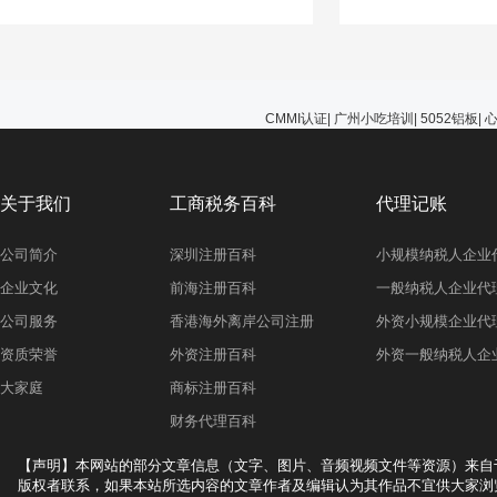
能选择无视，避免在
的问题。
CMMI认证
|
广州小吃培训
|
5052铝板
|
关于我们
工商税务百科
代理记账
公司简介
深圳注册百科
小规模纳税人企业
企业文化
前海注册百科
一般纳税人企业代
公司服务
香港海外离岸公司注册
外资小规模企业代
资质荣誉
外资注册百科
外资一般纳税人企
大家庭
商标注册百科
财务代理百科
【声明】本网站的部分文章信息（文字、图片、音频视频文件等资源）来自
版权者联系，如果本站所选内容的文章作者及编辑认为其作品不宜供大家浏览，