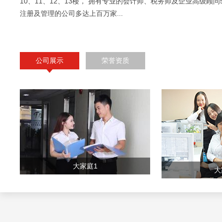
10、11、12、13楼， 拥有专业的会计师、税务师及企业高级顾问
注册及管理的公司多达上百万家...
公司展示
荣誉资质
大家庭1
大