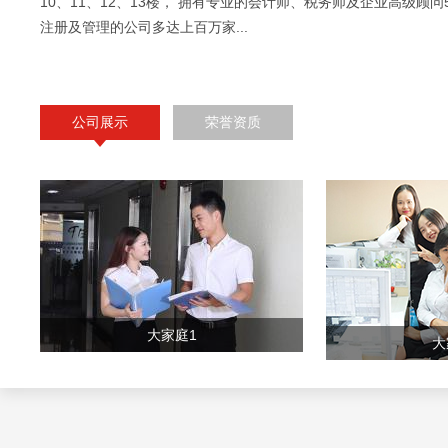
10、11、12、13楼， 拥有专业的会计师、税务师及企业高级顾问
注册及管理的公司多达上百万家...
公司展示
荣誉资质
大家庭1
大