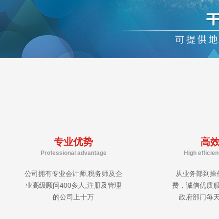
专业优势
高
Professional advantage
High efficie
公司拥有专业会计师,税务师及企
从业务部到操
业高级顾问400多人,注册及管理
费，诚信优质
的公司上十万
政府部门每