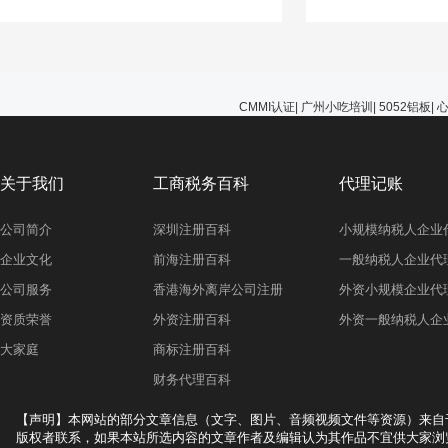
能选择无视，避免在
的问题。
CMMI认证
|
广州小吃培训
|
5052铝板
|
关于我们
工商税务百科
代理记账
公司简介
深圳注册百科
小规模纳税人企业
企业文化
前海注册百科
一般纳税人企业代
公司服务
香港海外离岸公司注册
外资小规模企业代
资质荣誉
外资注册百科
外资一般纳税人企
大家庭
商标注册百科
财务代理百科
【声明】本网站的部分文章信息（文字、图片、音频视频文件等资源）来自
版权者联系，如果本站所选内容的文章作者及编辑认为其作品不宜供大家浏览，