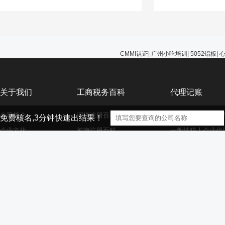
能选择无视，避免在
的问题。
CMMI认证
|
广州小吃培训
|
5052铝板
|
关于我们
工商税务百科
代理记账
公司简介
深圳注册百科
小规模纳税人企业
免费核名,3分钟快速出结果！
企业文化
前海注册百科
一般纳税人企业代
公司服务
香港海外离岸公司注册
外资小规模企业代
资质荣誉
外资注册百科
外资一般纳税人企
大家庭
商标注册百科
财务代理百科
【声明】本网站的部分文章信息（文字、图片、音频视频文件等资源）来自
版权者联系，如果本站所选内容的文章作者及编辑认为其作品不宜供大家浏览，