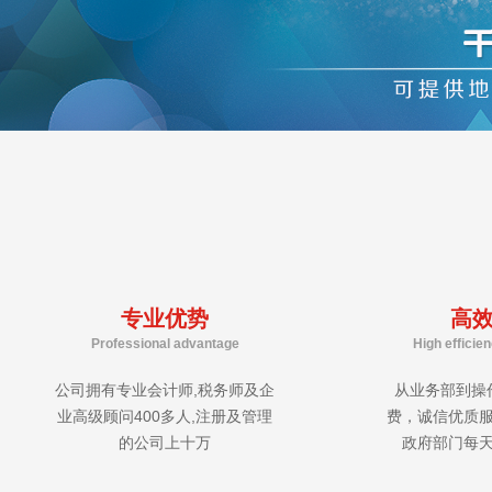
专业优势
高
Professional advantage
High efficie
公司拥有专业会计师,税务师及企
从业务部到操
业高级顾问400多人,注册及管理
费，诚信优质
的公司上十万
政府部门每