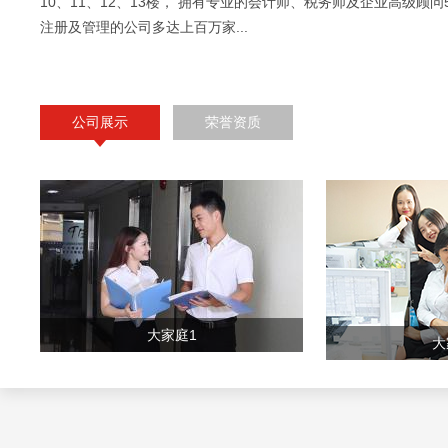
10、11、12、13楼， 拥有专业的会计师、税务师及企业高级顾问
注册及管理的公司多达上百万家...
公司展示
荣誉资质
大家庭1
大