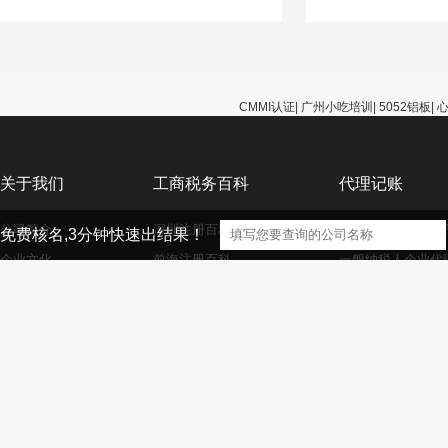
能选择无视，避免在
的问题。
CMMI认证
|
广州小吃培训
|
5052铝板
|
关于我们
工商税务百科
代理记账
公司简介
深圳注册百科
小规模纳税人企业
免费核名,3分钟快速出结果！
企业文化
前海注册百科
一般纳税人企业代
公司服务
香港海外离岸公司注册
外资小规模企业代
资质荣誉
外资注册百科
外资一般纳税人企
大家庭
商标注册百科
财务代理百科
【声明】本网站的部分文章信息（文字、图片、音频视频文件等资源）来自
版权者联系，如果本站所选内容的文章作者及编辑认为其作品不宜供大家浏览，