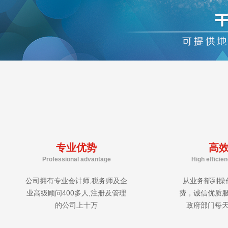
专业优势
高
Professional advantage
High efficie
公司拥有专业会计师,税务师及企
从业务部到操
业高级顾问400多人,注册及管理
费，诚信优质
的公司上十万
政府部门每