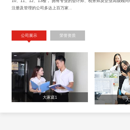
10、11、12、13楼， 拥有专业的会计师、税务师及企业高级顾问
注册及管理的公司多达上百万家...
公司展示
荣誉资质
大家庭1
大