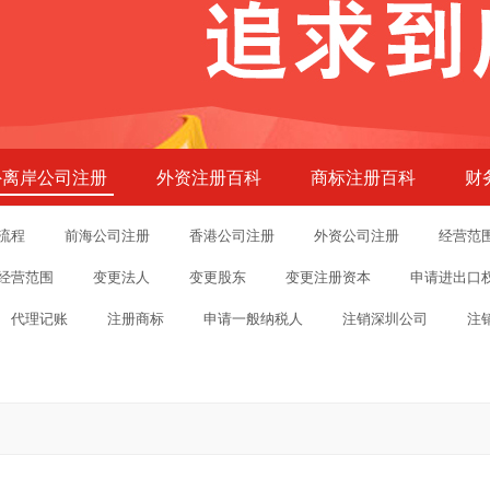
外离岸公司注册
外资注册百科
商标注册百科
财
流程
前海公司注册
香港公司注册
外资公司注册
经营范
经营范围
变更法人
变更股东
变更注册资本
申请进出口
代理记账
注册商标
申请一般纳税人
注销深圳公司
注