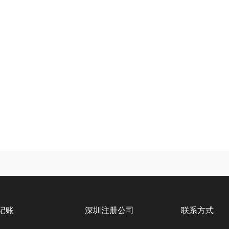
记账
深圳注册公司
联系方式