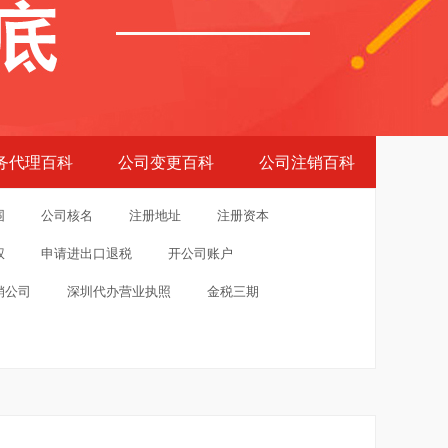
务代理百科
公司变更百科
公司注销百科
围
公司核名
注册地址
注册资本
权
申请进出口退税
开公司账户
销公司
深圳代办营业执照
金税三期