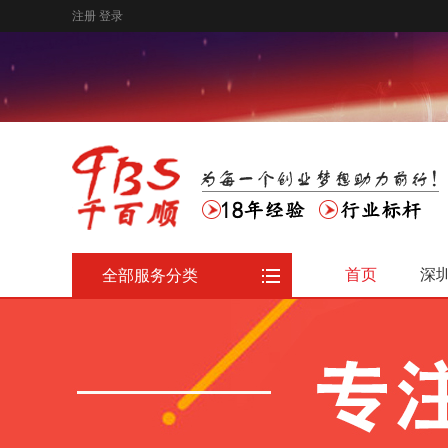
注册
登录
首页
深
全部服务分类