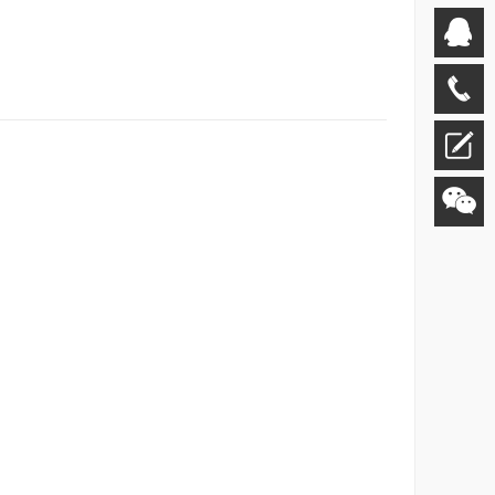
QQ
客服
0755-
83668
官方
公众
号