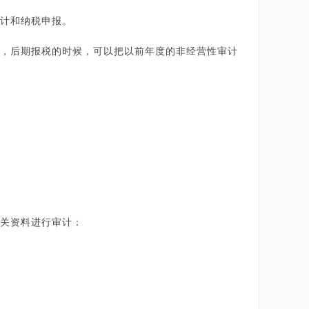
计和纳税申报。
动，后期报税的时候，可以把以前年度的非经营性审计
关资料进行审计：