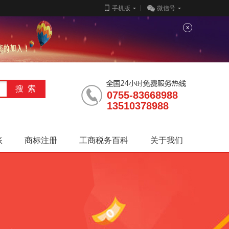
手机版
微信号
0755-83668988
13510378988
账
商标注册
工商税务百科
关于我们