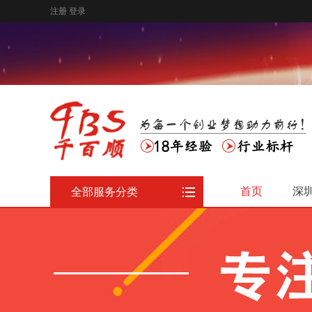
注册
登录
首页
深
全部服务分类