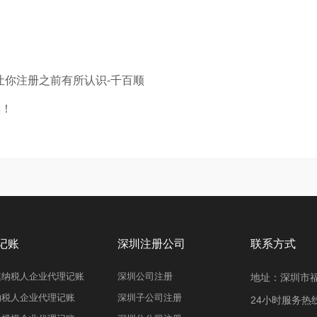
让你注册之前有所认识-千百顺
解！
记账
深圳注册公司
联系方式
模纳税人企业代理记账
深圳公司注册
地址：深圳市福
纳税人企业代理记账
深圳子公司注册
24小时服务热