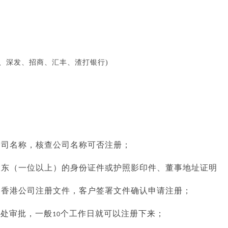
、深发、招商、汇丰、渣打银行)
。
公司名称，核查公司名称可否注册；
股东（一位以上）的身份证件或护照影印件、董事地址证明
备香港公司注册文件，客户签署文件确认申请注册；
册处审批，一般
个工作日就可以注册下来；
10