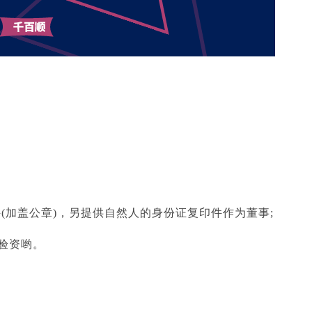
(加盖公章)，另提供自然人的身份证复印件作为董事;
须验资哟。