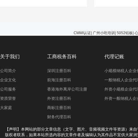
能选择无视，避免在
的问题。
CMMI认证
|
广州小吃培训
|
5052铝板
|
关于我们
工商税务百科
代理记账
公司简介
深圳注册百科
小规模纳税人企业
企业文化
前海注册百科
一般纳税人企业代
公司服务
香港海外离岸公司注册
外资小规模企业代
资质荣誉
外资注册百科
外资一般纳税人企
大家庭
商标注册百科
财务代理百科
【声明】本网站的部分文章信息（文字、图片、音频视频文件等资源）来自
版权者联系，如果本站所选内容的文章作者及编辑认为其作品不宜供大家浏览，