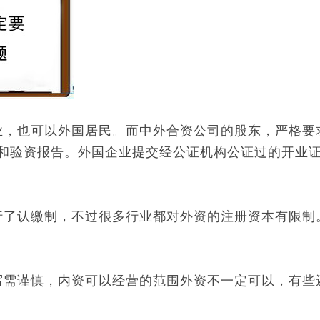
，也可以外国居民。而中外合资公司的股东，严格要
和验资报告。外国企业提交经公证机构公证过的开业
了认缴制，不过很多行业都对外资的注册资本有限制
需谨慎，内资可以经营的范围外资不一定可以，有些