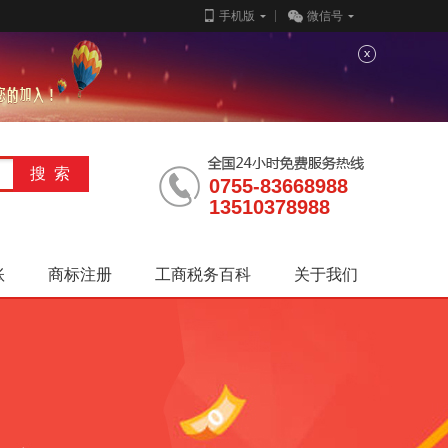
手机版
微信号
0755-83668988
13510378988
账
商标注册
工商税务百科
关于我们