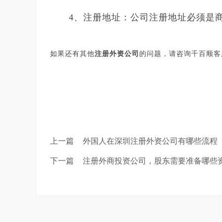
4、注册地址：公司注册地址必须是商
如果还有其他
注册外资公司
的问题，请咨询千百顺客
上一篇
外国人在深圳注册外资公司有哪些流程
下一篇
注册外商投资公司，股东需要准备哪些