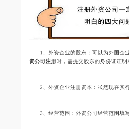
1、外资企业的股东：可以为外国企业
资公司注册
时，需提交股东的身份证证明
2、外资企业注册资本：虽然现在实行
3、经营范围：外资公司经营范围填写