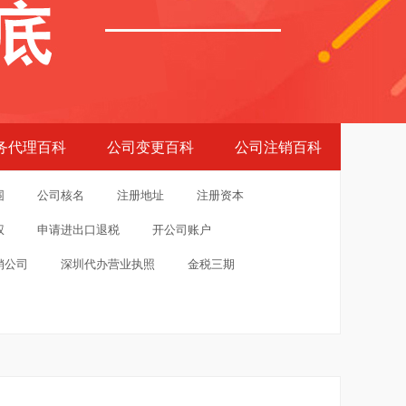
务代理百科
公司变更百科
公司注销百科
围
公司核名
注册地址
注册资本
权
申请进出口退税
开公司账户
销公司
深圳代办营业执照
金税三期