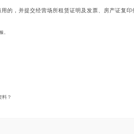
用的，并提交经营场所租赁证明及发票、房产证复印
服。
资料？