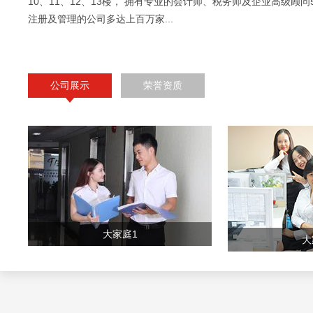
10、11、12、13楼， 拥有专业的会计师、税务师及企业高级顾问
注册及管理的公司多达上百万家...
公司展示
荣誉资质
大家庭1
大