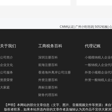
能选择无视，避免在
的问题。
CMMI认证
|
广州小吃培训
|
5052铝板
|
关于我们
工商税务百科
代理记账
公司简介
深圳注册百科
小规模纳税人企业
企业文化
前海注册百科
一般纳税人企业代
公司服务
香港海外离岸公司注册
外资小规模企业代
资质荣誉
外资注册百科
外资一般纳税人企
大家庭
商标注册百科
财务代理百科
【声明】本网站的部分文章信息（文字、图片、音频视频文件等资源）来自
版权者联系，如果本站所选内容的文章作者及编辑认为其作品不宜供大家浏览，