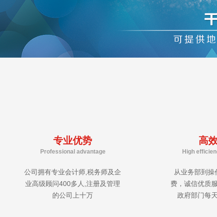
专业优势
高
Professional advantage
High efficie
公司拥有专业会计师,税务师及企
从业务部到操
业高级顾问400多人,注册及管理
费，诚信优质
的公司上十万
政府部门每