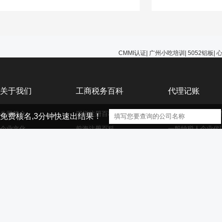
能选择无视，避免在
的问题。
CMMI认证
|
广州小吃培训
|
5052铝板
|
关于我们
工商税务百科
代理记账
公司简介
深圳注册百科
小规模纳税人企业
免费核名,3分钟快速出结果！
企业文化
前海注册百科
一般纳税人企业代
公司服务
香港海外离岸公司注册
外资小规模企业代
资质荣誉
外资注册百科
外资一般纳税人企
大家庭
商标注册百科
财务代理百科
【声明】本网站的部分文章信息（文字、图片、音频视频文件等资源）来自
版权者联系，如果本站所选内容的文章作者及编辑认为其作品不宜供大家浏览，