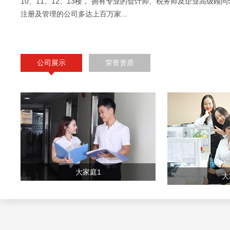
10、11、12、13楼， 拥有专业的会计师、税务师及企业高级顾问
注册及管理的公司多达上百万家...
公司展示
荣誉资质
大家庭1
大