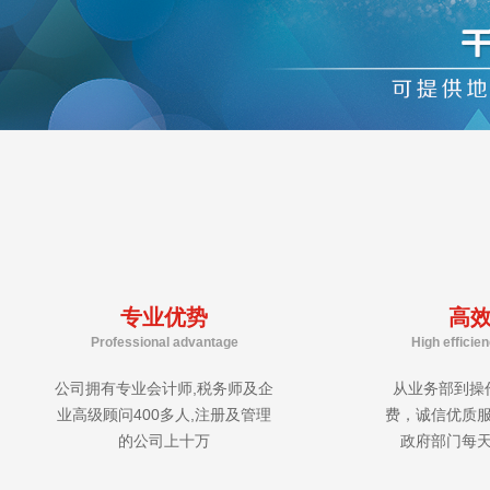
专业优势
高
Professional advantage
High efficie
公司拥有专业会计师,税务师及企
从业务部到操
业高级顾问400多人,注册及管理
费，诚信优质
的公司上十万
政府部门每