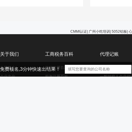
能选择无视，避免在
的问题。
CMMI认证
|
广州小吃培训
|
5052铝板
|
关于我们
工商税务百科
代理记账
公司简介
深圳注册百科
小规模纳税人企业
免费核名,3分钟快速出结果！
企业文化
前海注册百科
一般纳税人企业代
公司服务
香港海外离岸公司注册
外资小规模企业代
资质荣誉
外资注册百科
外资一般纳税人企
大家庭
商标注册百科
财务代理百科
【声明】本网站的部分文章信息（文字、图片、音频视频文件等资源）来自
版权者联系，如果本站所选内容的文章作者及编辑认为其作品不宜供大家浏览，