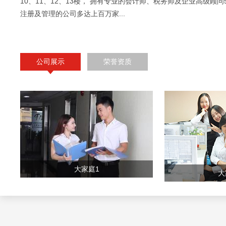
10、11、12、13楼， 拥有专业的会计师、税务师及企业高级顾问
注册及管理的公司多达上百万家...
公司展示
荣誉资质
大家庭1
大