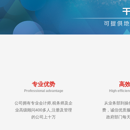
专业优势
高
Professional advantage
High efficie
公司拥有专业会计师,税务师及企
从业务部到操
业高级顾问400多人,注册及管理
费，诚信优质
的公司上十万
政府部门每