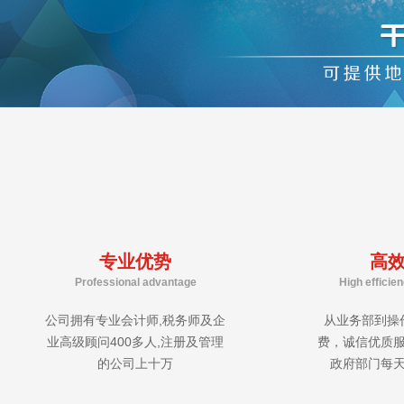
专业优势
高
Professional advantage
High efficie
公司拥有专业会计师,税务师及企
从业务部到操
业高级顾问400多人,注册及管理
费，诚信优质
的公司上十万
政府部门每