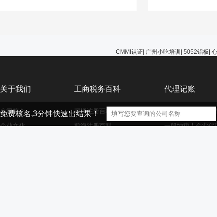
能选择无视，避免在
的问题。
CMMI认证
|
广州小吃培训
|
5052铝板
|
关于我们
工商税务百科
代理记账
公司简介
深圳注册百科
小规模纳税人企业
免费核名,3分钟快速出结果！
企业文化
前海注册百科
一般纳税人企业代
公司服务
香港海外离岸公司注册
外资小规模企业代
资质荣誉
外资注册百科
外资一般纳税人企
大家庭
商标注册百科
财务代理百科
【声明】本网站的部分文章信息（文字、图片、音频视频文件等资源）来自
版权者联系，如果本站所选内容的文章作者及编辑认为其作品不宜供大家浏览，