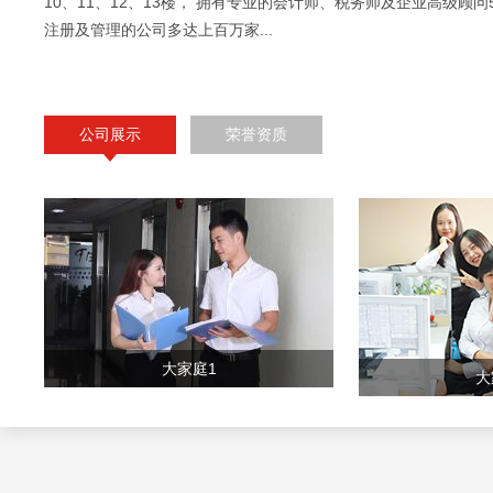
10、11、12、13楼， 拥有专业的会计师、税务师及企业高级顾问
注册及管理的公司多达上百万家...
公司展示
荣誉资质
大家庭1
大