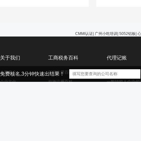
能选择无视，避免在
的问题。
CMMI认证
|
广州小吃培训
|
5052铝板
|
关于我们
工商税务百科
代理记账
公司简介
深圳注册百科
小规模纳税人企业
免费核名,3分钟快速出结果！
企业文化
前海注册百科
一般纳税人企业代
公司服务
香港海外离岸公司注册
外资小规模企业代
资质荣誉
外资注册百科
外资一般纳税人企
大家庭
商标注册百科
财务代理百科
【声明】本网站的部分文章信息（文字、图片、音频视频文件等资源）来自
版权者联系，如果本站所选内容的文章作者及编辑认为其作品不宜供大家浏览，