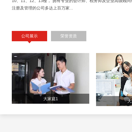
10、11、12、13楼， 拥有专业的会计师、税务师及企业高级顾问
注册及管理的公司多达上百万家...
公司展示
荣誉资质
大家庭1
大