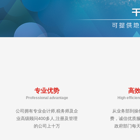
专业优势
高
Professional advantage
High efficie
公司拥有专业会计师,税务师及企
从业务部到操
业高级顾问400多人,注册及管理
费，诚信优质
的公司上十万
政府部门每