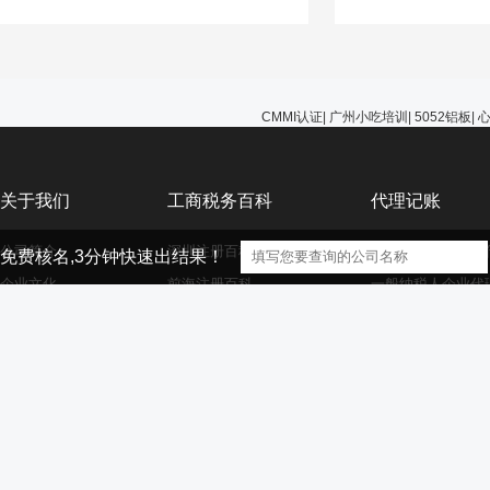
能选择无视，避免在
的问题。
CMMI认证
|
广州小吃培训
|
5052铝板
|
关于我们
工商税务百科
代理记账
公司简介
深圳注册百科
小规模纳税人企业
免费核名,3分钟快速出结果！
企业文化
前海注册百科
一般纳税人企业代
公司服务
香港海外离岸公司注册
外资小规模企业代
资质荣誉
外资注册百科
外资一般纳税人企
大家庭
商标注册百科
财务代理百科
【声明】本网站的部分文章信息（文字、图片、音频视频文件等资源）来自
版权者联系，如果本站所选内容的文章作者及编辑认为其作品不宜供大家浏览，