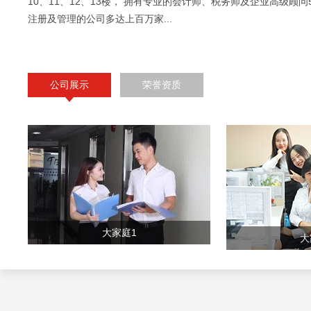
10、11、12、13楼， 拥有专业的会计师、税务师及企业高级顾问
注册及管理的公司多达上百万家...
公司展示
荣誉资质
大家庭1
大