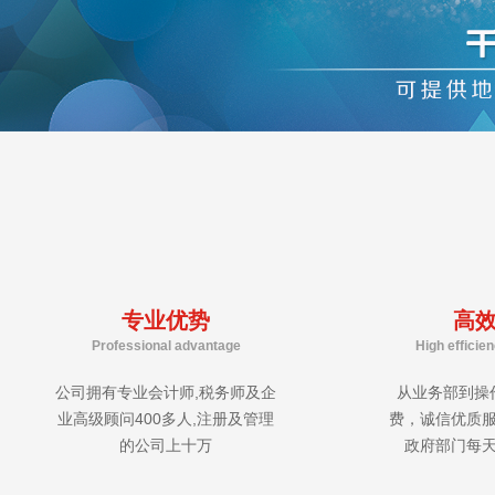
专业优势
高
Professional advantage
High efficie
公司拥有专业会计师,税务师及企
从业务部到操
业高级顾问400多人,注册及管理
费，诚信优质
的公司上十万
政府部门每