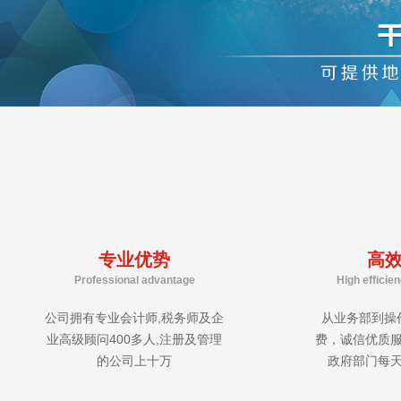
专业优势
高
Professional advantage
High efficie
公司拥有专业会计师,税务师及企
从业务部到操
业高级顾问400多人,注册及管理
费，诚信优质
的公司上十万
政府部门每