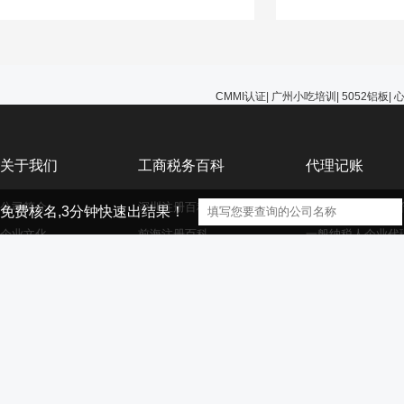
能选择无视，避免在
的问题。
CMMI认证
|
广州小吃培训
|
5052铝板
|
关于我们
工商税务百科
代理记账
公司简介
深圳注册百科
小规模纳税人企业
免费核名,3分钟快速出结果！
企业文化
前海注册百科
一般纳税人企业代
公司服务
香港海外离岸公司注册
外资小规模企业代
资质荣誉
外资注册百科
外资一般纳税人企
大家庭
商标注册百科
财务代理百科
【声明】本网站的部分文章信息（文字、图片、音频视频文件等资源）来自
版权者联系，如果本站所选内容的文章作者及编辑认为其作品不宜供大家浏览，