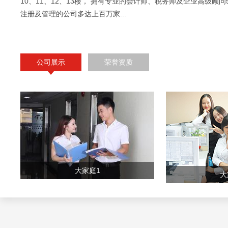
10、11、12、13楼， 拥有专业的会计师、税务师及企业高级顾问
注册及管理的公司多达上百万家...
公司展示
荣誉资质
大家庭1
大