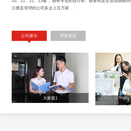
10、11、12、13楼， 拥有专业的会计师、税务师及企业高级顾问
注册及管理的公司多达上百万家...
公司展示
荣誉资质
大家庭1
大