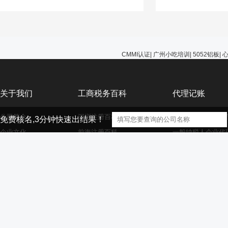
能选择无视，避免在
的问题。
CMMI认证
|
广州小吃培训
|
5052铝板
|
关于我们
工商税务百科
代理记账
公司简介
深圳注册百科
小规模纳税人企业
免费核名,3分钟快速出结果！
企业文化
前海注册百科
一般纳税人企业代
公司服务
香港海外离岸公司注册
外资小规模企业代
资质荣誉
外资注册百科
外资一般纳税人企
大家庭
商标注册百科
财务代理百科
【声明】本网站的部分文章信息（文字、图片、音频视频文件等资源）来自
版权者联系，如果本站所选内容的文章作者及编辑认为其作品不宜供大家浏览，