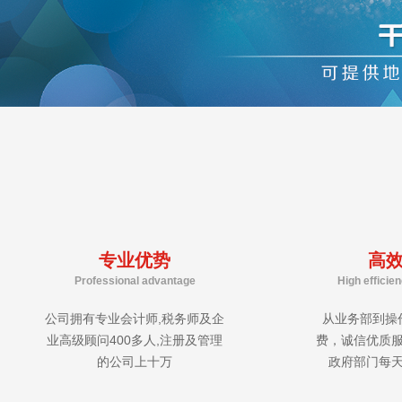
专业优势
高
Professional advantage
High efficie
公司拥有专业会计师,税务师及企
从业务部到操
业高级顾问400多人,注册及管理
费，诚信优质
的公司上十万
政府部门每